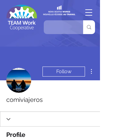
More actions
Follow
comiviajeros
Profile